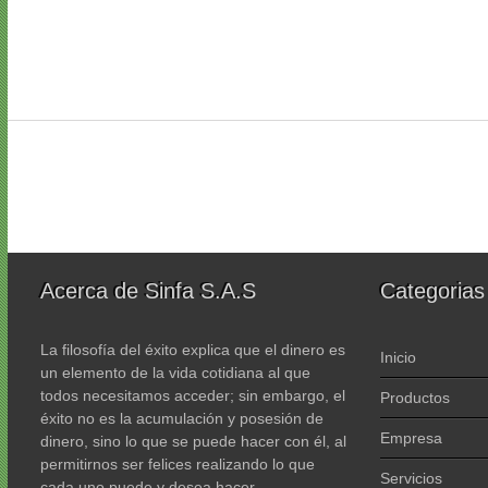
Acerca de Sinfa S.A.S
Categorias
La filosofía del éxito explica que el dinero es
Inicio
un elemento de la vida cotidiana al que
todos necesitamos acceder; sin embargo, el
Productos
éxito no es la acumulación y posesión de
Empresa
dinero, sino lo que se puede hacer con él, al
permitirnos ser felices realizando lo que
Servicios
cada uno puede y desea hacer,